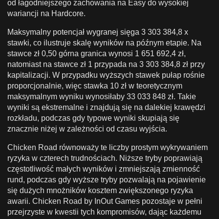
od łagodniejszego zachowania na Easy do wysokiej
wariancji na Hardcore.
Maksymalny potencjał wygranej sięga 3 303 384,8 x
stawki, co ilustruje skalę wyników na późnym etapie. Na
stawce zł 0,50 górna granica wynosi 1 651 692,4 zł,
natomiast na stawce zł 1 przypada na 3 303 384,8 zł przy
kapitalizacji. W przypadku wyższych stawek pułap rośnie
proporcjonalnie, więc stawka 10 zł w teoretycznym
maksymalnym wyniku wynosiłaby 33 033 848 zł. Takie
wyniki są ekstremalne i znajdują się na dalekiej krawędzi
rozkładu, podczas gdy typowe wyniki skupiają się
znacznie niżej w zależności od czasu wyjścia.
Chicken Road równoważy te liczby prostym wykrywaniem
ryzyka w czterech trudnościach. Niższe tryby poprawiają
częstotliwość małych wyników i zmniejszają zmienność
rund, podczas gdy wyższe tryby pozwalają na pojawienie
się dużych mnożników kosztem zwiększonego ryzyka
awarii. Chicken Road by InOut Games pozostaje w pełni
przejrzyste w kwestii tych kompromisów, dając każdemu