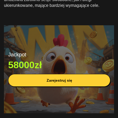
ukierunkowane, mające bardziej wymagające cele.
Jackpot
58000zł
Zarejestruj się