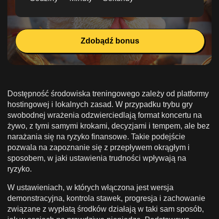
Zdobądź bonus
Dostępność środowiska treningowego zależy od platformy
hostingowej i lokalnych zasad. W przypadku trybu gry
swobodnej wrażenia odzwierciedlają format koncertu na
żywo, z tymi samymi krokami, decyzjami i tempem, ale bez
narażania się na ryzyko finansowe. Takie podejście
pozwala na zapoznanie się z przepływem okrągłym i
sposobem, w jaki ustawienia trudności wpływają na
ryzyko.
W ustawieniach, w których włączona jest wersja
demonstracyjna, kontrola stawek, progresja i zachowanie
związane z wypłatą środków działają w taki sam sposób,