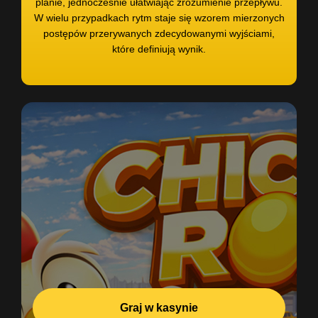
planie, jednocześnie ułatwiając zrozumienie przepływu.
W wielu przypadkach rytm staje się wzorem mierzonych
postępów przerywanych zdecydowanymi wyjściami,
które definiują wynik.
Graj w kasynie