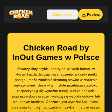
Zaloguj się
Pobierz
Chicken Road by
InOut Games w Polsce
Stworzyliśmy szybki, oparty na krokach format, w
którym każda decyzja ma znaczenie, a każdy punkt
postępu może zamienić skromną stawkę w znacznie
większy wynik. Sesje w tym tytule przebiegają szybko,
rozpoczynają się wyraźne rundy, budują napięcie
poprzez wybory graczy i kończą się wypłatą gotówki lub
nieudanym krokiem. Odczucie jest wyraźne i skupione,
co stawia kontrolę nad czasem i ryzykiem na pierwszym