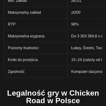
Min. zakład
zł0,01
Maksymalny zakład
zł200
RTP
98%
Maksymalna wygrana
Do 3 303 384,8 x st
Poziomy trudności
Łatwy, Średni, Twar
Kroki do przejścia
15–24 (zależy od tru
Zgodność
Komputer stacjonarny
Legalność gry w Chicken
Road w Polsce