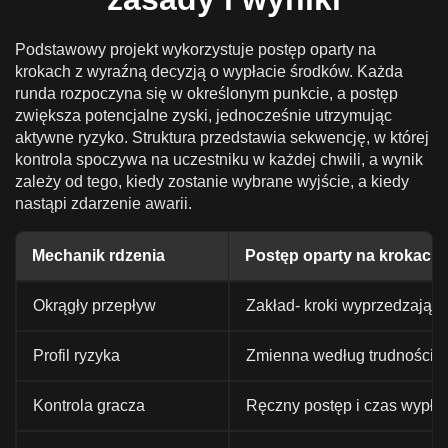
Podstawowy projekt wykorzystuje postęp oparty na
krokach z wyraźną decyzją o wypłacie środków. Każda
runda rozpoczyna się w określonym punkcie, a postęp
zwiększa potencjalne zyski, jednocześnie utrzymując
aktywne ryzyko. Struktura przedstawia sekwencję, w której
kontrola spoczywa na uczestniku w każdej chwili, a wynik
zależy od tego, kiedy zostanie wybrane wyjście, a kiedy
nastąpi zdarzenie awarii.
Mechanik rdzenia
Postęp oparty na krokach 
Okrągły przepływ
Zakład- kroki wyprzedzające
Profil ryzyka
Zmienna według trudności
Kontrola gracza
Ręczny postęp i czas wypłat