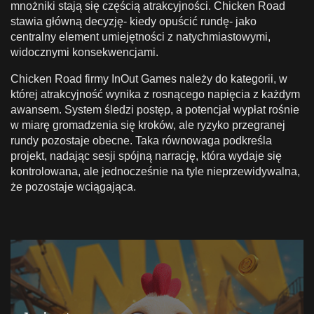
mnożniki stają się częścią atrakcyjności. Chicken Road
stawia główną decyzję- kiedy opuścić rundę- jako
centralny element umiejętności z natychmiastowymi,
widocznymi konsekwencjami.
Chicken Road firmy InOut Games należy do kategorii, w
której atrakcyjność wynika z rosnącego napięcia z każdym
awansem. System śledzi postęp, a potencjał wypłat rośnie
w miarę gromadzenia się kroków, ale ryzyko przegranej
rundy pozostaje obecne. Taka równowaga podkreśla
projekt, nadając sesji spójną narrację, która wydaje się
kontrolowana, ale jednocześnie na tyle nieprzewidywalna,
że pozostaje wciągająca.