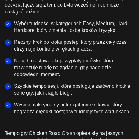
decyzja łączy się z tym, co było wcześniej i co może
nastąpić później.
Wybór trudności w kategoriach Easy, Medium, Hard i
Hardcore, który zmienia liczbę kroków i ryzyko.
Ręczny, krok po kroku postęp, który przez cały czas
utrzymuje kontrolę w rękach gracza.
Natychmiastowa akcja wypłaty gotówki, która
rozwiązuje rundę na żądanie, gdy nadejdzie
odpowiedni moment.
Szybkie tempo sesji, które obsługuje zarówno krótkie
serie gry, jak i ciągłe biegi.
Wysoki maksymalny potencjał mnożnikowy, który
nagradza głęboki postęp w trudniejszych warunkach.
Tempo gry Chicken Road Crash opiera się na jasnych i