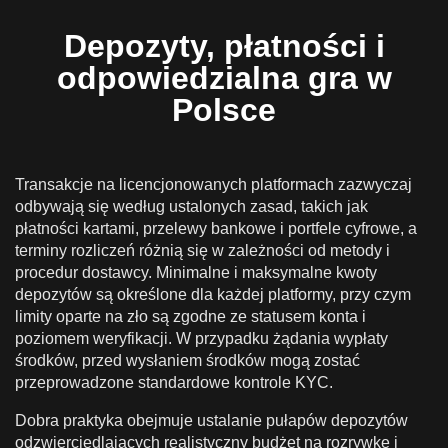
Depozyty, płatności i
odpowiedzialna gra w
Polsce
Transakcje na licencjonowanych platformach zazwyczaj
odbywają się według ustalonych zasad, takich jak
płatności kartami, przelewy bankowe i portfele cyfrowe, a
terminy rozliczeń różnią się w zależności od metody i
procedur dostawcy. Minimalne i maksymalne kwoty
depozytów są określone dla każdej platformy, przy czym
limity oparte na zło są zgodne ze statusem konta i
poziomem weryfikacji. W przypadku żądania wypłaty
środków, przed wysłaniem środków mogą zostać
przeprowadzone standardowe kontrole KYC.
Dobra praktyka obejmuje ustalanie pułapów depozytów
odzwierciedlających realistyczny budżet na rozrywkę i