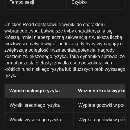
Tempo sesji
Szybko
Chicken Road dostosowuje wyniki do charakteru
wybranego trybu. Łatwiejsze tryby charakteryzują się
krótszą, mniej niebezpieczną sekwencją z większą liczbą
możliwości małych wyjść, podczas gdy tryby wymagające
zwiększają odległość i wzmacniają potencjał nagrody
kosztem zwiększonego ryzyka. Taka dynamika sprawia, że
format pozostaje elastyczny dla osób poszukujących
krótkich rund niskiego ryzyka lub dłuższych prób wyższego
ryzyka.
Wyniki niskiego ryzyka
Wczesne kroki wypłaty
Wyniki średniego ryzyka
Wypłata gotówki w połow
Wyniki wysokiego ryzyka
Wypłata gotówki w późny